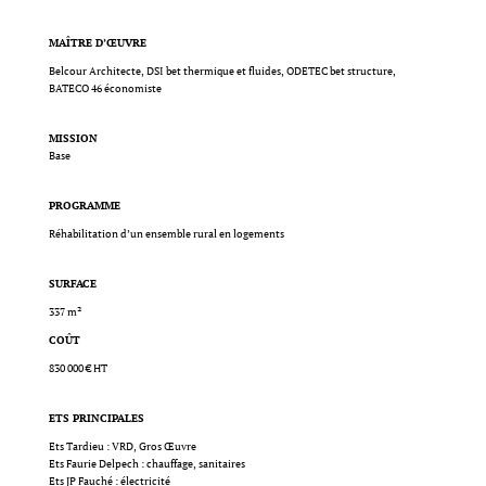
MAÎTRE D’ŒUVRE
Belcour Architecte, DSI bet thermique et fluides, ODETEC bet structure,
BATECO 46 économiste
MISSION
Base
PROGRAMME
Réhabilitation d’un ensemble rural en logements
SURFACE
337 m²
COÛT
830 000 € HT
ETS PRINCIPALES
Ets Tardieu : VRD, Gros Œuvre
Ets Faurie Delpech : chauffage, sanitaires
Ets JP Fauché : électricité