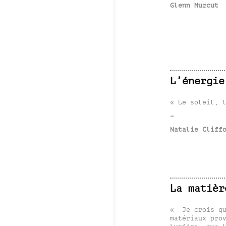
Glenn Murcut
L’énergie
« Le soleil, 
–
Natalie Cliff
La matièr
« Je crois qu
matériaux pro