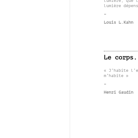
lumière, que 
lumière dépen
–
Louis L.Kahn
Le corps.
« J’habite l’
m’habite »
–
Henri Gaudin