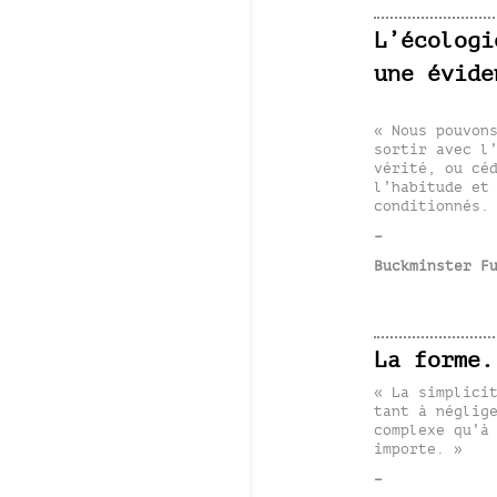
L’écologi
une évide
« Nous pouvon
sortir avec l
vérité, ou cé
l’habitude et
conditionnés.
–
Buckminster F
La forme.
« La simplici
tant à néglig
complexe qu’à
importe. »
–