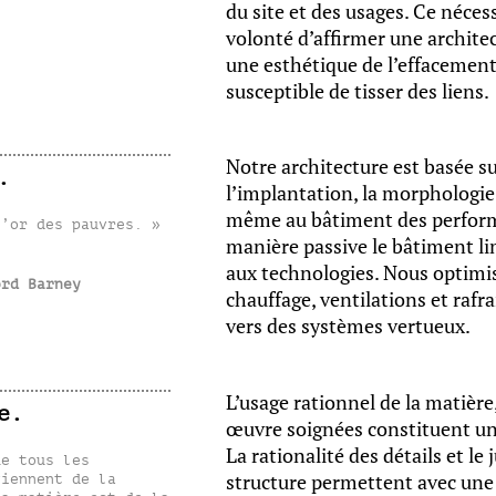
du site et des usages. Ce néce
volonté d’affirmer une archite
une esthétique de l’effacement
susceptible de tisser des liens.
Notre architecture est basée su
.
l’implantation, la morphologie 
même au bâtiment des perfor
l’or des pauvres. »
manière passive le bâtiment lim
aux technologies. Nous optimi
ord Barney
chauffage, ventilations et rafr
vers des systèmes vertueux.
L’usage rationnel de la matière
e.
œuvre soignées constituent u
La rationalité des détails et 
e tous les
structure permettent avec une
viennent de la