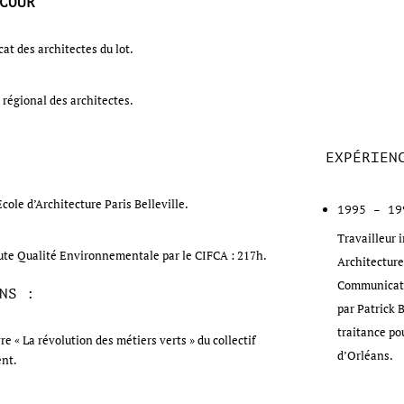
COUR
at des architectes du lot.
e régional des architectes.
EXPÉRIEN
ole d’Architecture Paris Belleville.
1995 – 19
Travailleur 
ute Qualité Environnementale par le CIFCA : 217h.
Architecture 
Communicati
NS :
par Patrick 
traitance po
re « La révolution des métiers verts » du collectif
d’Orléans.
nt.