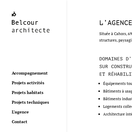
L’AGENC
Située à Cahors, 69
structures, paysagi
DOMAINES D’
SUR CONSTRU
Accompagnement
ET RÉHABILI
Projets activités
Équipements tour
Bâtiments à usag
Projets habitats
Bâtiments indust
Projets techniques
Logements collec
L’agence
Architecture int
Contact