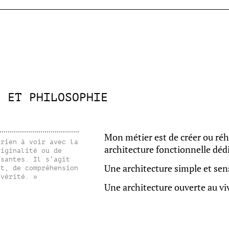
E ET PHILOSOPHIE
Mon métier est de créer ou ré
 rien à voir avec la
architecture fonctionnelle dédi
riginalité ou de
ssantes. Il s’agit
Une architecture simple et sens
nt, de compréhension
 vérité. »
Une architecture ouverte au vi