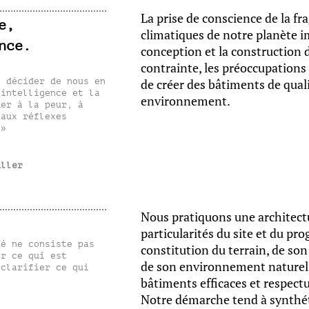
La prise de conscience de la fra
e,
climatiques de notre planète 
nce.
conception et la construction 
contrainte, les préoccupations
s décider de nous en
de créer des bâtiments de qual
’intelligence et la
environnement.
der à la peur, à
 aux réflexes
 »
uller
Nous pratiquons une architectur
particularités du site et du pr
té ne consiste pas
constitution du terrain, de son
er ce qui est
de son environnement naturel 
 clarifier ce qui
bâtiments efficaces et respec
Notre démarche tend à synthét