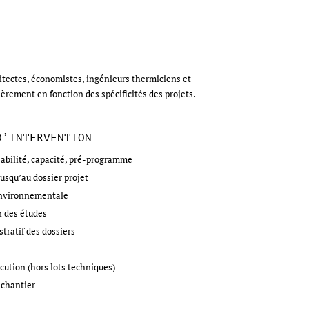
hitectes, économistes, ingénieurs thermiciens et
ièrement en fonction des spécificités des projets.
D’INTERVENTION
sabilité, capacité, pré-programme
usqu’au dossier projet
nvironnementale
n des études
stratif des dossiers
cution (hors lots techniques)
 chantier