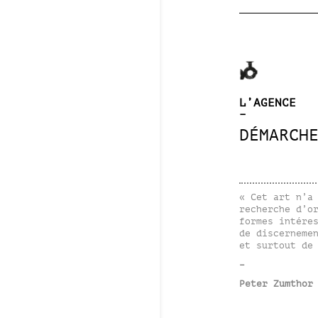
L’AGENCE
–
DÉMARCH
« Cet art n’a
recherche d’o
formes intére
de discerneme
et surtout de
–
Peter Zumthor