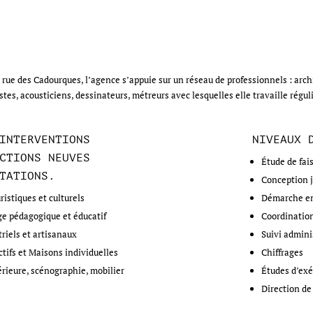
E
 rue des Cadourques, l’agence s’appuie sur un réseau de professionnels : arc
stes, acousticiens, dessinateurs, métreurs avec lesquelles elle travaille régul
INTERVENTIONS
NIVEAUX 
CTIONS NEUVES
Étude de fai
TATIONS.
Conception j
istiques et culturels
Démarche e
e pédagogique et éducatif
Coordinatio
riels et artisanaux
Suivi admini
tifs et Maisons individuelles
Chiffrages
érieure, scénographie, mobilier
Études d’exé
Direction de