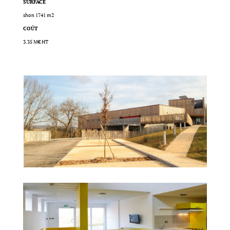
SURFACE
shon 1741 m2
COÛT
3.35 M€ HT